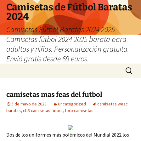
Camisetas de Fútbol Baratas
2024
Camisetas Fútbol Baratas 2024 2025 –
Camisetas fútbol 2024 2025 barata para
adultos y niños. Personalización gratuita.
Envió gratis desde 69 euros.
Saltar
Buscar:
al
contenido
camisetas mas feas del futbol
5 de mayo de 2023
Uncategorized
camisetas wesc
baratas
,
cb3 camisetas futbol
,
foro camisetas
Dos de los uniformes más polémicos del Mundial 2022 los