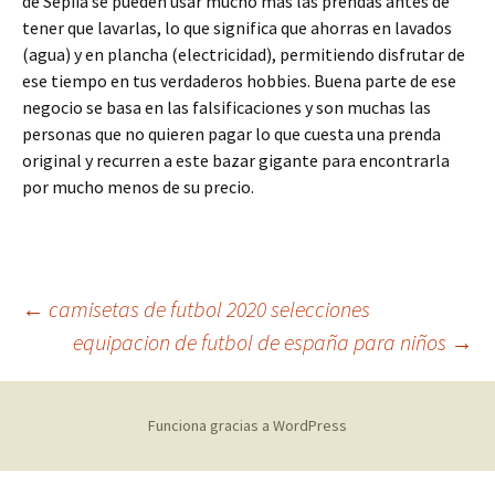
de Sepiia se pueden usar mucho más las prendas antes de
tener que lavarlas, lo que significa que ahorras en lavados
(agua) y en plancha (electricidad), permitiendo disfrutar de
ese tiempo en tus verdaderos hobbies. Buena parte de ese
negocio se basa en las falsificaciones y son muchas las
personas que no quieren pagar lo que cuesta una prenda
original y recurren a este bazar gigante para encontrarla
por mucho menos de su precio.
Navegación
←
camisetas de futbol 2020 selecciones
equipacion de futbol de españa para niños
→
de
Funciona gracias a WordPress
entradas