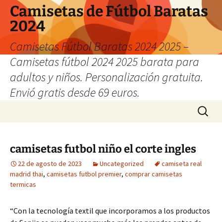
Camisetas de Fútbol Baratas
2024
Camisetas Fútbol Baratas 2024 2025 –
Camisetas fútbol 2024 2025 barata para
adultos y niños. Personalización gratuita.
Envió gratis desde 69 euros.
Saltar
Buscar:
al
contenido
camisetas futbol niño el corte ingles
22 de agosto de 2023
Uncategorized
camiseta real
madrid thai
,
camisetas futbol premier
,
comprar camisetas
termicas
“Con la tecnología textil que incorporamos a los productos