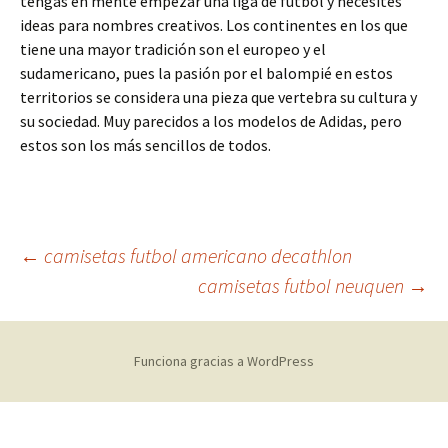
tengas en mente empezar una liga de fútbol y necesites
ideas para nombres creativos. Los continentes en los que
tiene una mayor tradición son el europeo y el
sudamericano, pues la pasión por el balompié en estos
territorios se considera una pieza que vertebra su cultura y
su sociedad. Muy parecidos a los modelos de Adidas, pero
estos son los más sencillos de todos.
Navegación
←
camisetas futbol americano decathlon
camisetas futbol neuquen
→
de
Funciona gracias a WordPress
entradas