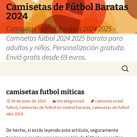
Camisetas de Fútbol Baratas
2024
Camisetas Fútbol Baratas 2024 2025 –
Camisetas fútbol 2024 2025 barata para
adultos y niños. Personalización gratuita.
Envió gratis desde 69 euros.
Saltar
Buscar:
al
contenido
camisetas futbol miticas
30 de junio de 2023
Uncategorized
camiseta israel
futbol
,
camisetas de futbol en madrid baratas
,
camisetas de futbol
nike 2018
De hecho, si estás leyendo este artículo, seguramente