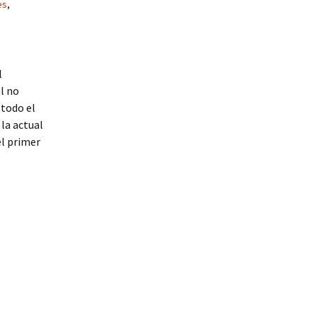
es
,
l
l no
 todo el
la actual
el primer