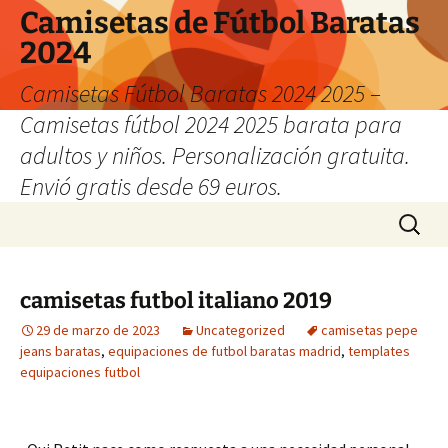
Camisetas de Fútbol Baratas
2024
Camisetas Fútbol Baratas 2024 2025 –
Camisetas fútbol 2024 2025 barata para
adultos y niños. Personalización gratuita.
Envió gratis desde 69 euros.
Saltar
Buscar:
al
contenido
camisetas futbol italiano 2019
29 de marzo de 2023
Uncategorized
camisetas pepe
jeans baratas
,
equipaciones de futbol baratas madrid
,
templates
equipaciones futbol