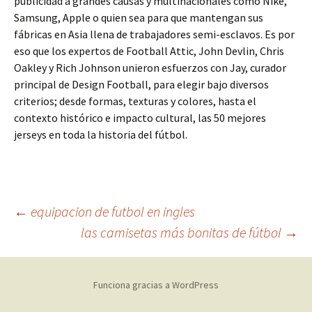
publicidad a grandes causas y multinacionales como Nike,
Samsung, Apple o quien sea para que mantengan sus
fábricas en Asia llena de trabajadores semi-esclavos. Es por
eso que los expertos de Football Attic, John Devlin, Chris
Oakley y Rich Johnson unieron esfuerzos con Jay, curador
principal de Design Football, para elegir bajo diversos
criterios; desde formas, texturas y colores, hasta el
contexto histórico e impacto cultural, las 50 mejores
jerseys en toda la historia del fútbol.
Navegación
←
equipacion de futbol en ingles
las camisetas más bonitas de fútbol
→
de
Funciona gracias a WordPress
entradas