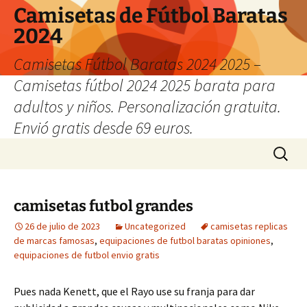
Camisetas de Fútbol Baratas
2024
Camisetas Fútbol Baratas 2024 2025 –
Camisetas fútbol 2024 2025 barata para
adultos y niños. Personalización gratuita.
Envió gratis desde 69 euros.
Saltar
Buscar:
al
contenido
camisetas futbol grandes
26 de julio de 2023
Uncategorized
camisetas replicas
de marcas famosas
,
equipaciones de futbol baratas opiniones
,
equipaciones de futbol envio gratis
Pues nada Kenett, que el Rayo use su franja para dar