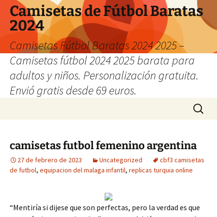
Camisetas de Fútbol Baratas
2024
Camisetas Fútbol Baratas 2024 2025 –
Camisetas fútbol 2024 2025 barata para
adultos y niños. Personalización gratuita.
Envió gratis desde 69 euros.
Saltar
Buscar:
al
contenido
camisetas futbol femenino argentina
27 de febrero de 2023
Uncategorized
cbf3 camisetas
de futbol
,
equipacion del malaga infantil
,
replicas turquia online
“Mentiría si dijese que son perfectas, pero la verdad es que