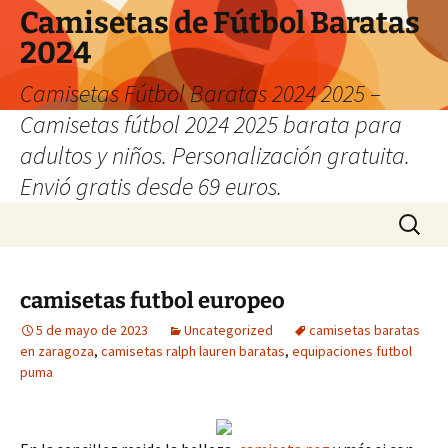
Camisetas de Fútbol Baratas
2024
Camisetas Fútbol Baratas 2024 2025 –
Camisetas fútbol 2024 2025 barata para
adultos y niños. Personalización gratuita.
Envió gratis desde 69 euros.
Saltar
Buscar:
al
contenido
camisetas futbol europeo
5 de mayo de 2023
Uncategorized
camisetas baratas
en zaragoza
,
camisetas ralph lauren baratas
,
equipaciones futbol
puma