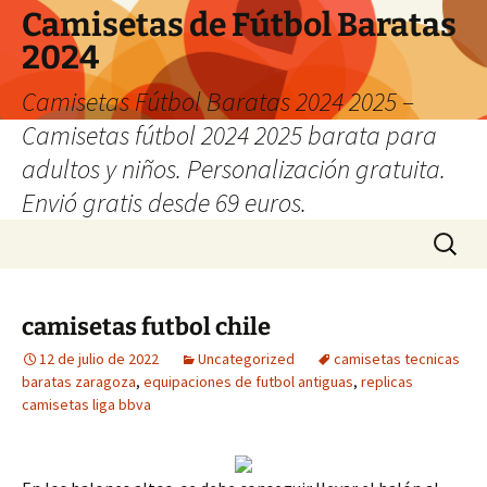
Camisetas de Fútbol Baratas
2024
Camisetas Fútbol Baratas 2024 2025 –
Camisetas fútbol 2024 2025 barata para
adultos y niños. Personalización gratuita.
Envió gratis desde 69 euros.
Saltar
Buscar:
al
contenido
camisetas futbol chile
12 de julio de 2022
Uncategorized
camisetas tecnicas
baratas zaragoza
,
equipaciones de futbol antiguas
,
replicas
camisetas liga bbva