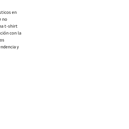
sticos en
e no
a t-shirt
ción con la
ños
endencia y