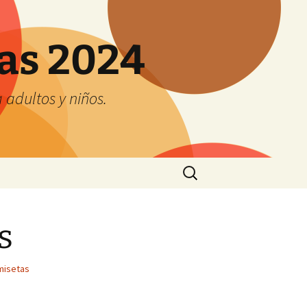
tas 2024
adultos y niños.
Buscar:
s
misetas