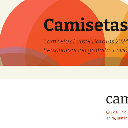
Camisetas
Camisetas Fútbol Baratas 2024 
Personalización gratuita. Envió
Saltar
al
contenido
cam
1 de junio
janira
,
quitar