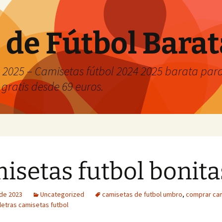
 de Fútbol Bara
2025 – Camisetas fútbol 2024 2025 barata para 
 gratis desde 69 euros.
isetas futbol bonita
 de 2023
Uncategorized
camisetas de futbol umbro
,
comprar ca
 letras camisetas futbol