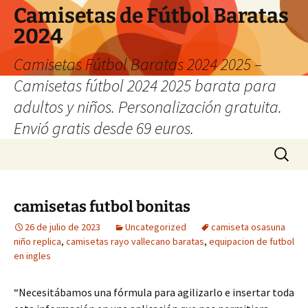
Camisetas de Fútbol Baratas
2024
Camisetas Fútbol Baratas 2024 2025 –
Camisetas fútbol 2024 2025 barata para
adultos y niños. Personalización gratuita.
Envió gratis desde 69 euros.
Saltar
Buscar:
al
contenido
camisetas futbol bonitas
26 de julio de 2023
Uncategorized
camiseta osasuna
niño replica
,
camisetas rayo vallecano baratas
,
equipacion de futbol
en ingles
“Necesitábamos una fórmula para agilizarlo e insertar toda