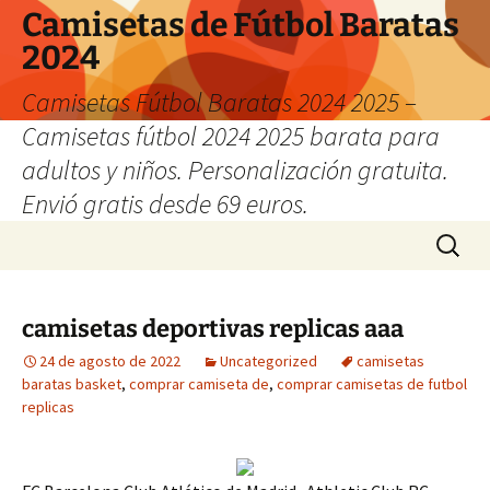
Camisetas de Fútbol Baratas
2024
Camisetas Fútbol Baratas 2024 2025 –
Camisetas fútbol 2024 2025 barata para
adultos y niños. Personalización gratuita.
Envió gratis desde 69 euros.
Saltar
Buscar:
al
contenido
camisetas deportivas replicas aaa
24 de agosto de 2022
Uncategorized
camisetas
baratas basket
,
comprar camiseta de
,
comprar camisetas de futbol
replicas