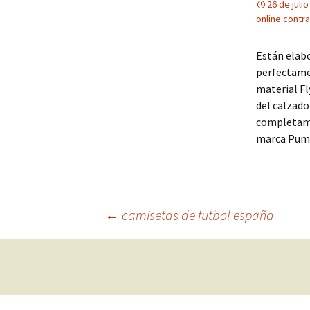
26 de juli
online cont
Están elabo
perfectamen
material Fl
del calzado
completamen
marca Puma
Navegación
←
camisetas de futbol españa
de