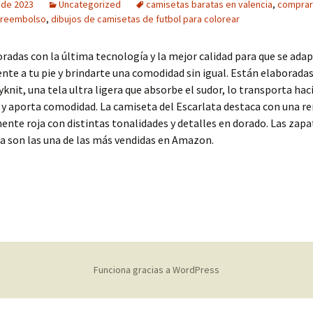
o de 2023
Uncategorized
camisetas baratas en valencia
,
comprar
rareembolso
,
dibujos de camisetas de futbol para colorear
radas con la última tecnología y la mejor calidad para que se ada
te a tu pie y brindarte una comodidad sin igual. Están elaboradas
yknit, una tela ultra ligera que absorbe el sudor, lo transporta hac
 y aporta comodidad. La camiseta del Escarlata destaca con una r
te roja con distintas tonalidades y detalles en dorado. Las zapat
 son las una de las más vendidas en Amazon.
Funciona gracias a WordPress