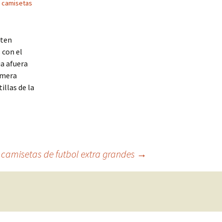
 camisetas
pten
 con el
ia afuera
emera
illas de la
camisetas de futbol extra grandes
→