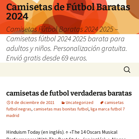
Camisetas de Fútbol Baratas
2024
Camisetas Fútbol Baratas 2024 2025 –
Camisetas fútbol 2024 2025 barata para
adultos y niños. Personalización gratuita.
Envió gratis desde 69 euros.
Saltar
Buscar:
al
contenido
camisetas de futbol verdaderas baratas
8 de diciembre de 2021
Uncategorized
camisetas
futbol negras
,
camisetas mas bonitas futbol
,
liga marca futbol 7
madrid
Hinduism Today (en inglés). ↑ «The 14 Oscars Musical