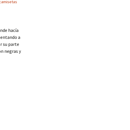
camisetas
onde hacía
esentando a
r su parte
on negras y