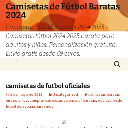
Camisetas de Fútbol Baratas
2024
Camisetas Fútbol Baratas 2024 2025 –
Camisetas fútbol 2024 2025 barata para
adultos y niños. Personalización gratuita.
Envió gratis desde 69 euros.
Saltar
Buscar:
al
contenido
camisetas de futbol oficiales
5 de mayo de 2023
Uncategorized
camisetas baratas
en costa rica
,
comprar camisetas valencia cf baratas
,
equipacion de
futbol de españa para niños