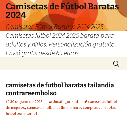
Camisetas de Fútbol Baratas
2024
Camisetas Fútbol Baratas 2024 2025 –
Camisetas fútbol 2024 2025 barata para
adultos y niños. Personalización gratuita.
Envió gratis desde 69 euros.
Saltar
Buscar:
al
contenido
camisetas de futbol baratas tailandia
contrareembolso
30 de junio de 2023
Uncategorized
camisetas futbol
de mujeres
,
camisetas futbol outlet hombre
,
compras camisetas
futbol por internet