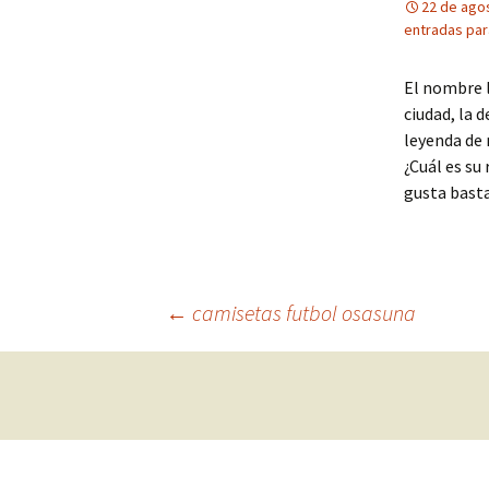
22 de ago
entradas par
El nombre lo
ciudad, la 
leyenda de 
¿Cuál es su
gusta bast
Navegación
←
camisetas futbol osasuna
de
entradas