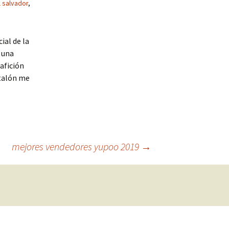
l salvador
,
ial de la
s una
afición
ntalón me
mejores vendedores yupoo 2019
→