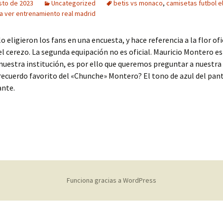
sto de 2023
Uncategorized
betis vs monaco
,
camisetas futbol e
a ver entrenamiento real madrid
 eligieron los fans en una encuesta, y hace referencia a la flor ofic
del cerezo. La segunda equipación no es oficial. Mauricio Montero e
nuestra institución, es por ello que queremos preguntar a nuestra 
 recuerdo favorito del «Chunche» Montero? El tono de azul del pa
ante.
Funciona gracias a WordPress