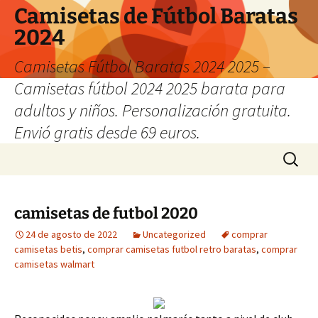
Camisetas de Fútbol Baratas
2024
Camisetas Fútbol Baratas 2024 2025 –
Camisetas fútbol 2024 2025 barata para
adultos y niños. Personalización gratuita.
Envió gratis desde 69 euros.
Saltar
Buscar:
al
contenido
camisetas de futbol 2020
24 de agosto de 2022
Uncategorized
comprar
camisetas betis
,
comprar camisetas futbol retro baratas
,
comprar
camisetas walmart