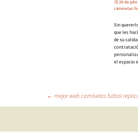
26 de juli
camisetas fut
Sin quererl
que les hac
de su calid
contratació
personaliza
el espacio 
Navegación
←
mejor web camisetas futbol replic
de