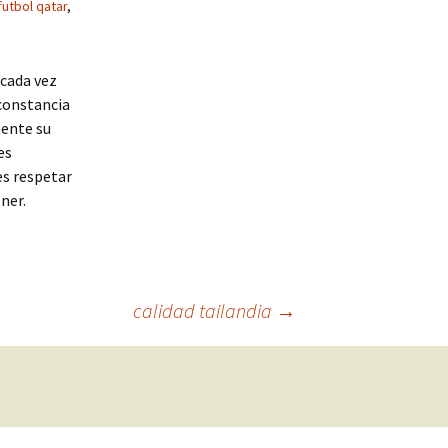
utbol qatar
,
 cada vez
 constancia
mente su
es
es respetar
ner.
calidad tailandia
→