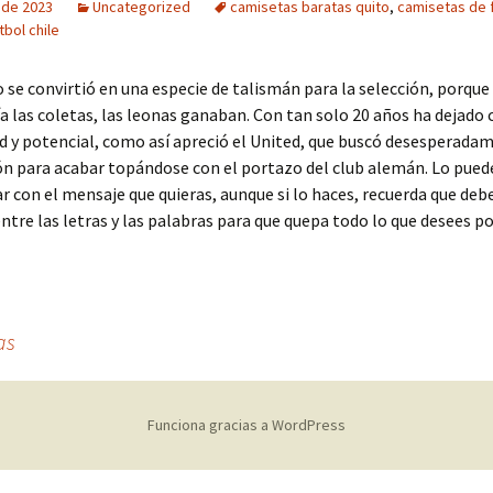
o de 2023
Uncategorized
camisetas baratas quito
,
camisetas de f
bol chile
o se convirtió en una especie de talismán para la selección, porque
ía las coletas, las leonas ganaban. Con tan solo 20 años ha dejado
ad y potencial, como así apreció el United, que buscó desesperada
n para acabar topándose con el portazo del club alemán. Lo pued
r con el mensaje que quieras, aunque si lo haces, recuerda que deb
entre las letras y las palabras para que quepa todo lo que desees po
as
Funciona gracias a WordPress