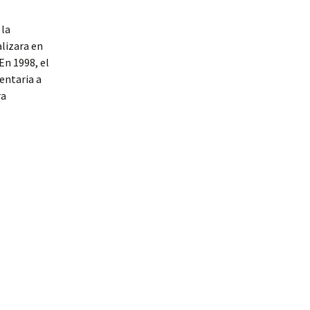
 la
alizara en
En 1998, el
entaria a
ra