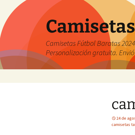
Camisetas
Camisetas Fútbol Baratas 2024 
Personalización gratuita. Envió
Saltar
al
contenido
cam
24 de ago
camisetas ta