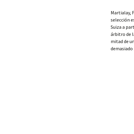
Martialay, 
selección e
Suiza a par
árbitro de 
mitad de un
demasiado s