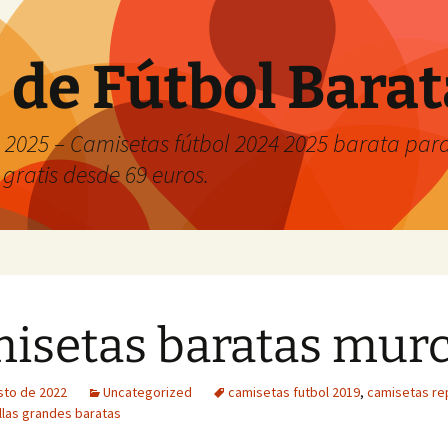
 de Fútbol Bara
2025 – Camisetas fútbol 2024 2025 barata para 
 gratis desde 69 euros.
isetas baratas murc
sto de 2022
Uncategorized
camisetas futbol 2019
,
camisetas rep
llas grandes baratas