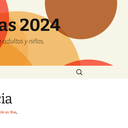
tas 2024
adultos y niños.
Buscar:
ia
licas thai
,