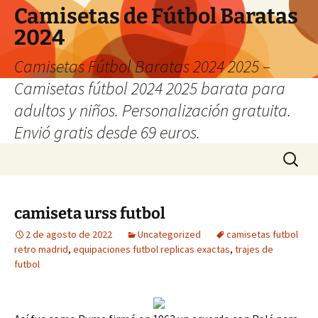
Camisetas de Fútbol Baratas
2024
Camisetas Fútbol Baratas 2024 2025 –
Camisetas fútbol 2024 2025 barata para
adultos y niños. Personalización gratuita.
Envió gratis desde 69 euros.
Saltar
Buscar:
al
contenido
camiseta urss futbol
2 de agosto de 2022
Uncategorized
camisetas futbol
retro madrid
,
equipaciones futbol replicas exactas
,
trajes de
futbol