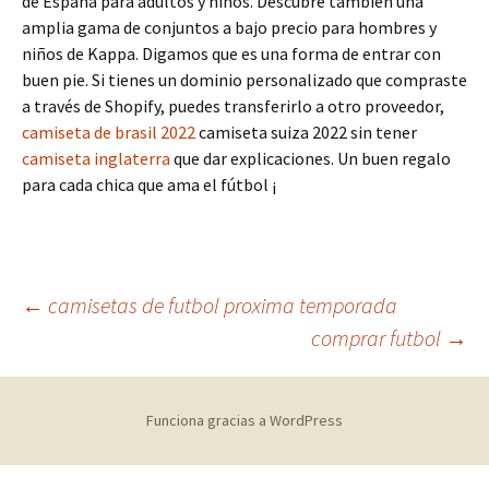
de España para adultos y niños. Descubre también una
amplia gama de conjuntos a bajo precio para hombres y
niños de Kappa. Digamos que es una forma de entrar con
buen pie. Si tienes un dominio personalizado que compraste
a través de Shopify, puedes transferirlo a otro proveedor,
camiseta de brasil 2022
camiseta suiza 2022 sin tener
camiseta inglaterra
que dar explicaciones. Un buen regalo
para cada chica que ama el fútbol ¡
Navegación
←
camisetas de futbol proxima temporada
comprar futbol
→
de
Funciona gracias a WordPress
entradas