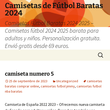
Camisetas de Fútbol Baratas
2024
Camisetas Fútbol Baratas 2024 2025 –
Camisetas fútbol 2024 2025 barata para
adultos y niños. Personalización gratuita.
Envió gratis desde 69 euros.
Saltar
Buscar:
al
contenido
camiseta numero 5
25 de septiembre de 2023
Uncategorized
camisetas
baratas comprar online
,
camisetas futbol jimmy
,
camisetas futbol
nba baratas
Camiseta de España 2022 2023 – Ofrecemos nueva camiseta