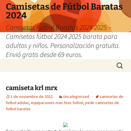
Camisetas de Fútbol Baratas
2024
Camisetas Fútbol Baratas 2024 2025 –
Camisetas fútbol 2024 2025 barata para
adultos y niños. Personalización gratuita.
Envió gratis desde 69 euros.
Saltar
Buscar:
al
contenido
camiseta krl mrx
1 de noviembre de 2022
Uncategorized
camisetas de
futbol adidas
,
equipaciones mas feas futbol
,
pedir camisetas de
futbol baratas