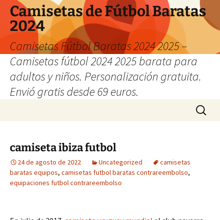
Camisetas de Fútbol Baratas
2024
Camisetas Fútbol Baratas 2024 2025 –
Camisetas fútbol 2024 2025 barata para
adultos y niños. Personalización gratuita.
Envió gratis desde 69 euros.
Saltar
Buscar:
al
contenido
camiseta ibiza futbol
24 de agosto de 2022
Uncategorized
camisetas
baratas equipos
,
camisetas futbol baratas contrareembolso
,
equipaciones futbol contrareembolso