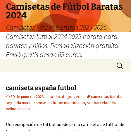
Camisetas de Fútbol Baratas
2024
Camisetas Fútbol Baratas 2024 2025 –
Camisetas fútbol 2024 2025 barata para
adultos y niños. Personalización gratuita.
Envió gratis desde 69 euros.
Saltar
Buscar:
al
contenido
camiseta españa futbol
30 de junio de 2023
Uncategorized
camisetas baratas
segunda mano
,
camisetas futbol madridshop
,
ver barcelona lyon
online en vivo
Una equipación de fútbol puede ser la camiseta de fútbol de