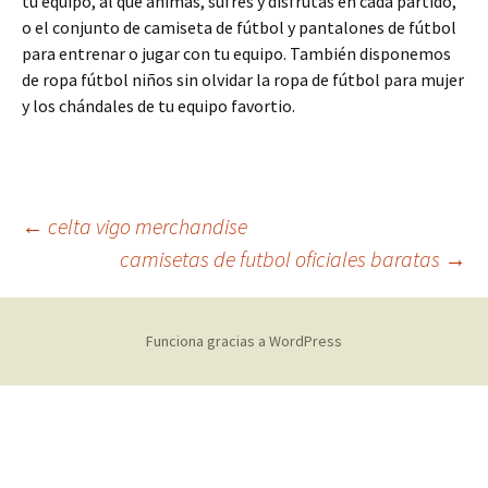
tu equipo, al que animas, sufres y disfrutas en cada partido,
o el conjunto de camiseta de fútbol y pantalones de fútbol
para entrenar o jugar con tu equipo. También disponemos
de ropa fútbol niños sin olvidar la ropa de fútbol para mujer
y los chándales de tu equipo favortio.
Navegación
←
celta vigo merchandise
camisetas de futbol oficiales baratas
→
de
Funciona gracias a WordPress
entradas