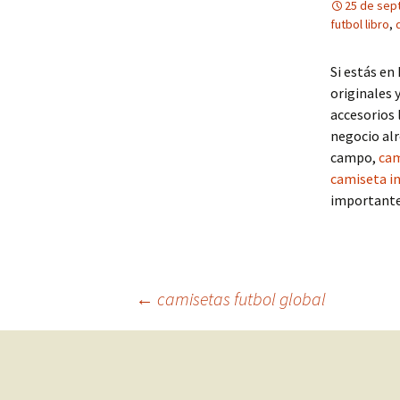
25 de sep
futbol libro
,
Si estás en
originales 
accesorios 
negocio alr
campo,
cam
camiseta i
importante
Navegación
←
camisetas futbol global
de