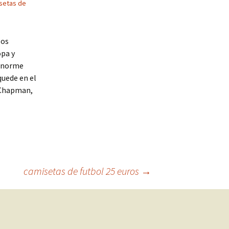
isetas de
los
opa y
 enorme
quede en el
e Chapman,
camisetas de futbol 25 euros
→