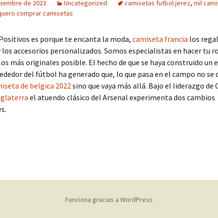
tiembre de 2023
Uncategorized
camisetas futbol jerez
,
mil cam
quero comprar camisetas
 Positivos es porque te encanta la moda,
camiseta francia
los rega
y los accesorios personalizados. Somos especialistas en hacer tu r
los más originales posible. El hecho de que se haya construido un
ededor del fútbol ha generado que, lo que pasa en el campo no se 
iseta de belgica 2022
sino que vaya más allá. Bajo el liderazgo d
nglaterra
el atuendo clásico del Arsenal experimenta dos cambios
s.
Funciona gracias a WordPress