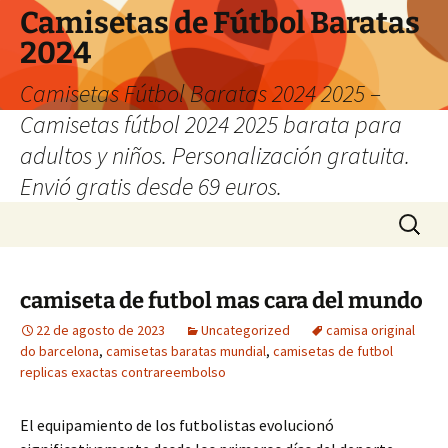
Camisetas de Fútbol Baratas
2024
Camisetas Fútbol Baratas 2024 2025 –
Camisetas fútbol 2024 2025 barata para
adultos y niños. Personalización gratuita.
Envió gratis desde 69 euros.
Saltar
Buscar:
al
contenido
camiseta de futbol mas cara del mundo
22 de agosto de 2023
Uncategorized
camisa original
do barcelona
,
camisetas baratas mundial
,
camisetas de futbol
replicas exactas contrareembolso
El equipamiento de los futbolistas evolucionó