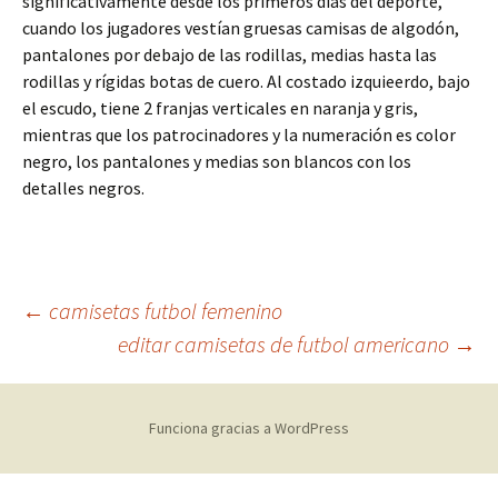
significativamente desde los primeros días del deporte,
cuando los jugadores vestían gruesas camisas de algodón,
pantalones por debajo de las rodillas, medias hasta las
rodillas y rígidas botas de cuero. Al costado izquieerdo, bajo
el escudo, tiene 2 franjas verticales en naranja y gris,
mientras que los patrocinadores y la numeración es color
negro, los pantalones y medias son blancos con los
detalles negros.
Navegación
←
camisetas futbol femenino
editar camisetas de futbol americano
→
de
Funciona gracias a WordPress
entradas