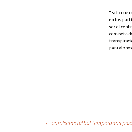
Y si lo que
en los part
ser el cent
camiseta de
transpiraci
pantalones
Navegación
←
camisetas futbol temporadas pa