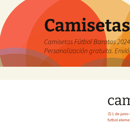
Camisetas
Camisetas Fútbol Baratas 2024 
Personalización gratuita. Envió
Saltar
al
contenido
cam
1 de junio
futbol eleme