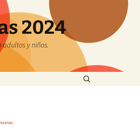
tas 2024
adultos y niños.
Buscar:
misetas