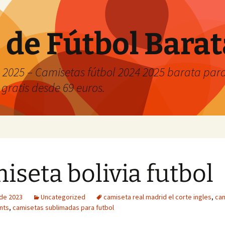
 de Fútbol Bara
2025 – Camisetas fútbol 2024 2025 barata para 
 gratis desde 69 euros.
iseta bolivia futbol
 de 2023
Uncategorized
camiseta real madrid el corte ingles
,
ca
nts
,
camisetas sublimadas para futbol