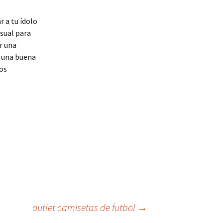
r a tu ídolo
sual para
r una
n una buena
nos
outlet camisetas de futbol
→