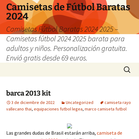
Camisetas de Fútbol Baratas
2024
Camisetas Fútbol Baratas 2024 2025 –
Camisetas fútbol 2024 2025 barata para
adultos y niños. Personalización gratuita.
Envió gratis desde 69 euros.
Saltar
Buscar:
al
contenido
barca 2013 kit
3 de diciembre de 2022
Uncategorized
camiseta rayo
vallecano thai
,
equipaciones futbol legea
,
marco camiseta futbol
Las grandes dudas de Brasil estarán arriba,
camiseta de