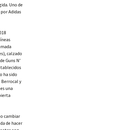
gida. Uno de
 por Adidas
2018
líneas
lamada
es), calzado
 de Guns N’
stablecidos
o ha sido
 Berrocal y
 es una
bierta
lo cambiar
oda de hacer