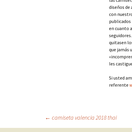
las camiset
diseños de 
con nuestro
publicados 
en cuanto a
seguidores.
quitasen lo
que jamás u
«incomprens
les castigu
Si usted am
referente
w
Navegación
←
camiseta valencia 2018 thai