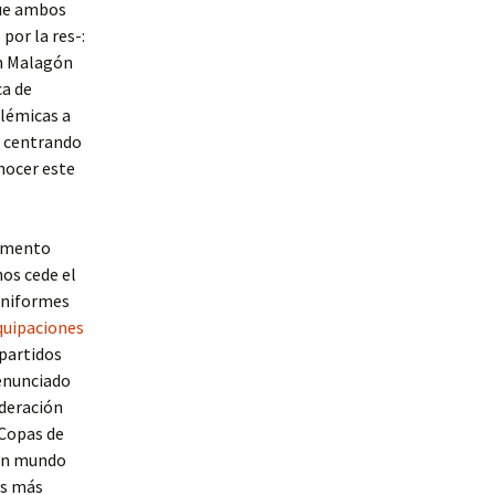
que ambos
por la res-:
en Malagón
ca de
olémicas a
o centrando
nocer este
igmento
nos cede el
 uniformes
quipaciones
partidos
 enunciado
ederación
 Copas de
 un mundo
as más