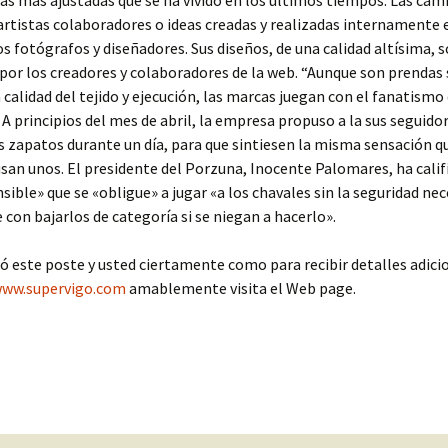
as más ajustadas que se ha vivido en los últimos tiempos. Las cam
artistas colaboradores o ideas creadas y realizadas internamente 
s fotógrafos y diseñadores. Sus diseños, de una calidad altísima, 
por los creadores y colaboradores de la web. “Aunque son prendas
 calidad del tejido y ejecución, las marcas juegan con el fanatismo 
 A principios del mes de abril, la empresa propuso a la sus seguido
s zapatos durante un día, para que sintiesen la misma sensación q
san unos. El presidente del Porzuna, Inocente Palomares, ha calif
ible» que se «obligue» a jugar «a los chavales sin la seguridad nec
e con bajarlos de categoría si se niegan a hacerlo».
ó este poste y usted ciertamente como para recibir detalles adici
ww.supervigo.com
amablemente visita el Web page.