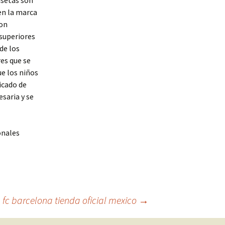
isetas son
en la marca
son
 superiores
de los
res que se
ue los niños
icado de
esaria y se
onales
fc barcelona tienda oficial mexico
→