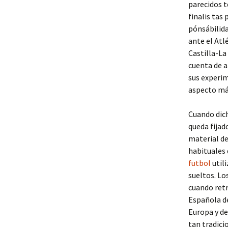
parecidos 
finalis tas
pónsábilida
ante el Atl
Castilla-La
cuenta de a
sus experim
aspecto má
Cuando dich
queda fijad
material de
habituales 
futbol
util
sueltos. Lo
cuando retr
Española de
Europa y de
tan tradici