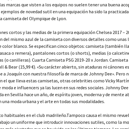
las marcas que visten a los equipos no suelen tener una buena aco
 ejemplos de novedad sutil en una equipación ha sido la practicada
ra camiseta del Olympique de Lyon.
nes cortos y las medias de la primera equipación Chelsea 2017 – 
 del mismo azul de la camiseta con diversos detalles como unas 
e color blanco. Se especifican cinco objetos: camiseta (también l
asaca o remera), pantalones cortos (o shorts), medias (o calcetin
ras (o canilleras). Cuarta Camiseta PSG 2019-20 x Jordan. Camiseta
ll & Bear (15,99 €). «Su carácter abierto, sin ataduras ni cánones e
ne a Joaquín con nuestra filosofía de marca de Johnny Dee». Pero n
n el que lleva estas camisetas, otras celebrities como Vicky Martín
 moda e influencers ya las lucen en sus redes sociales. Johnny Dee
a en Sevilla hace un año, de espíritu joven, moderna y de mente a
n una moda urbana y el arte en todas sus modalidades.
co habituales en el club madrileño.Tampoco causa el mismo revue
 abajo un uniforme que introducir innovaciones sutiles, como la m