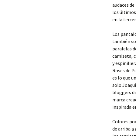
audaces de 
los últimos
en la terce
Los pantalo
también son
paralelas d
camiseta, c
y espinille
Roses de Pu
es lo que u
solo Joaquí
bloggers de
marca cread
inspirada e
Colores po
de arriba a