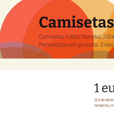
Camisetas
Camisetas Fútbol Baratas 2024 
Personalización gratuita. Envió
Saltar
al
contenido
1 e
8 de dici
zaragoza
,
co