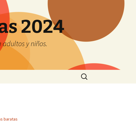
tas 2024
adultos y niños.
Buscar:
s baratas