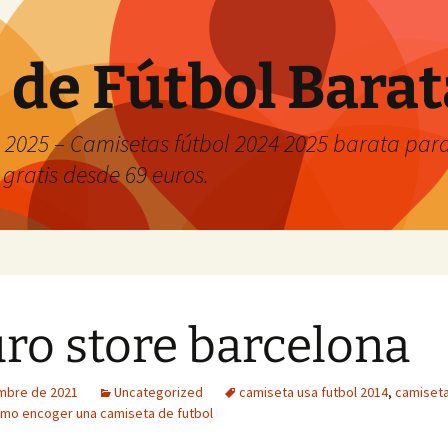
 de Fútbol Bara
2025 – Camisetas fútbol 2024 2025 barata para 
 gratis desde 69 euros.
uro store barcelona
embre de 2021
Uncategorized
camiseta usa futbol 2014
,
camiseta
mo encoger una camiseta de futbol