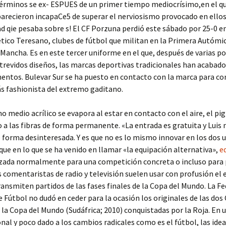
términos se ex- ESPUES de un primer tiempo mediocrísimo,en el 
 parecieron incapaCe5 de superar el nerviosismo provocado en ellos 
d qie pesaba sobre s! El CF Porzuna perdió este sábado por 25-0 
ético Teresano, clubes de fútbol que militan en la Primera Autómi
 Mancha. Es en este tercer uniforme en el que, después de varias p
trevidos diseños, las marcas deportivas tradicionales han acabad
entos. Bulevar Sur se ha puesto en contacto con la marca para co
s fashionista del extremo gaditano.
o medio acrílico se evapora al estar en contacto con el aire, el p
o a las fibras de forma permanente. «La entrada es gratuita y Luis 
 forma desinteresada. Y es que no es lo mismo innovar en los dos
que en lo que se ha venido en llamar «la equipación alternativa»,
e
izada normalmente para una competición concreta o incluso para 
s comentaristas de radio y televisión suelen usar con profusión el
ansmiten partidos de las fases finales de la Copa del Mundo. La F
 Fútbol no dudó en ceder para la ocasión los originales de las dos
 la Copa del Mundo (Sudáfrica; 2010) conquistadas por la Roja. En
onal y poco dado a los cambios radicales como es el fútbol, las ide